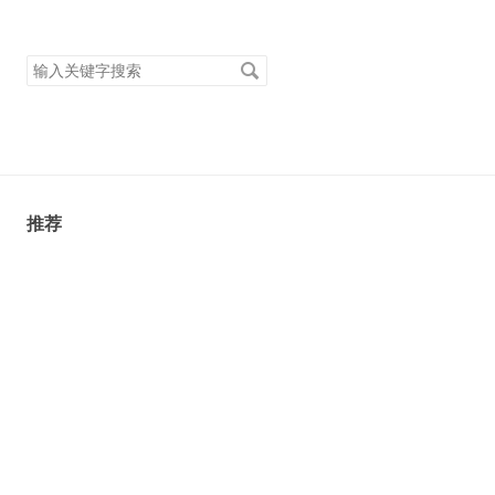
搜
索
关
键
字
推荐