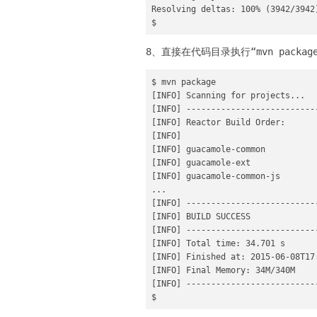
Resolving deltas: 100% (3942/3942)
$
8、直接在代码目录执行“mvn packa
$ mvn package

[INFO] Scanning for projects...

[INFO] --------------------------
[INFO] Reactor Build Order:

[INFO] 

[INFO] guacamole-common

[INFO] guacamole-ext

[INFO] guacamole-common-js

...

[INFO] --------------------------
[INFO] BUILD SUCCESS

[INFO] --------------------------
[INFO] Total time: 34.701 s

[INFO] Finished at: 2015-06-08T17:
[INFO] Final Memory: 34M/340M

[INFO] --------------------------
$