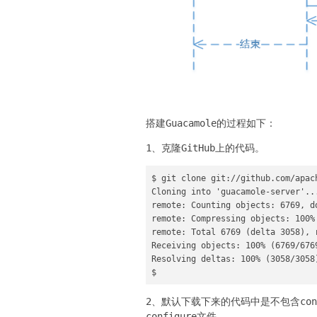
搭建Guacamole的过程如下：
1、克隆GitHub上的代码。
$ git clone git://github.com/apach
Cloning into 'guacamole-server'...
remote: Counting objects: 6769, do
remote: Compressing objects: 100% 
remote: Total 6769 (delta 3058), r
Receiving objects: 100% (6769/676
Resolving deltas: 100% (3058/3058)
$
2、默认下载下来的代码中是不包含con
configure文件。