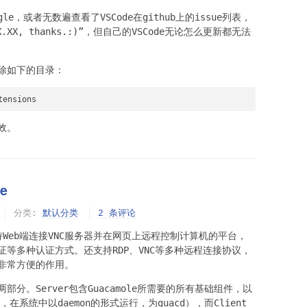
le，或者无数遍查看了VSCode在github上的issue列表，
XX.XX, thanks.:)”，但自己的VSCode无论怎么更新都无法
除如下的目录：
tensions
效。
e
分类:
默认分类
2 条评论
发的支持Web端连接VNC服务器并在网页上远程控制计算机的平台，
等多种认证方式。还支持RDP、VNC等多种远程连接协议，
非常方便的作用。
ent两部分。Server包含Guacamole所需要的所有基础组件，以
在系统中以daemon的形式运行，为guacd），而Client