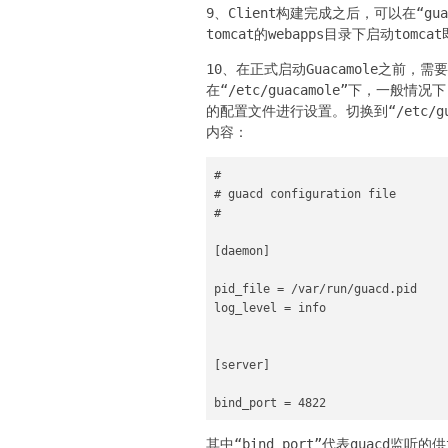
9、Client构建完成之后，可以在“guac
tomcat的webapps目录下启动tomca
10、在正式启动Guacamole之前，需
在“/etc/guacamole”下，一
的配置文件进行设置。切换到“/etc/gua
内容：
#

# guacd configuration file

#

[daemon]

pid_file = /var/run/guacd.pid

log_level = info

[server]

bind_port = 4822
其中“bind_port”代表guacd监听