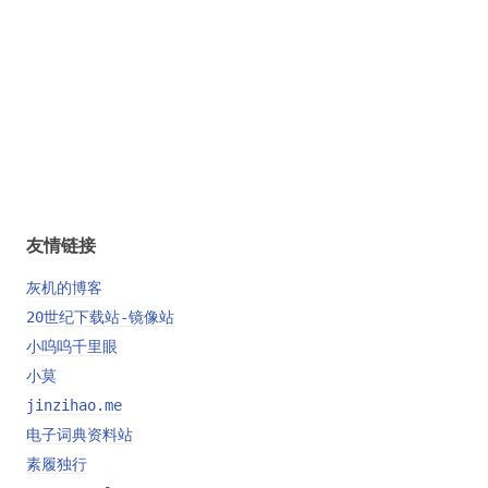
友情链接
灰机的博客
20世纪下载站-镜像站
小呜呜千里眼
小莫
jinzihao.me
电子词典资料站
素履独行