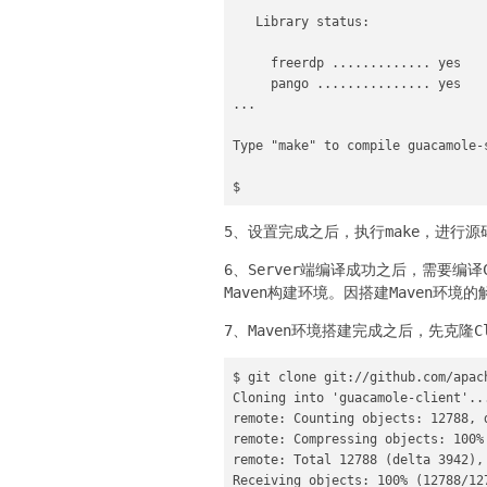
   Library status:

     freerdp ............. yes

     pango ............... yes

...

Type "make" to compile guacamole-s
$
5、设置完成之后，执行make，进行源
6、Server端编译成功之后，需要编译C
Maven构建环境。因搭建Maven环
7、Maven环境搭建完成之后，先克隆Cl
$ git clone git://github.com/apach
Cloning into 'guacamole-client'...
remote: Counting objects: 12788, d
remote: Compressing objects: 100% 
remote: Total 12788 (delta 3942),
Receiving objects: 100% (12788/12