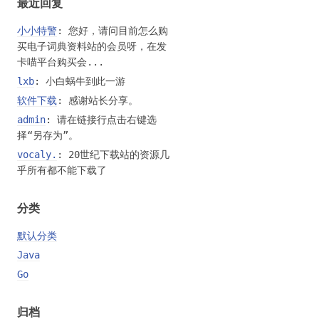
最近回复
小小特警
: 您好，请问目前怎么购
买电子词典资料站的会员呀，在发
卡喵平台购买会...
lxb
: 小白蜗牛到此一游
软件下载
: 感谢站长分享。
admin
: 请在链接行点击右键选
择“另存为”。
vocaly.
: 20世纪下载站的资源几
乎所有都不能下载了
分类
默认分类
Java
Go
归档