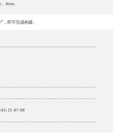
, done.

ge”，即可完成构建。
----------------------------------------------

----------------------------------------------

----------------------------------------------

03:15-07:00

----------------------------------------------
