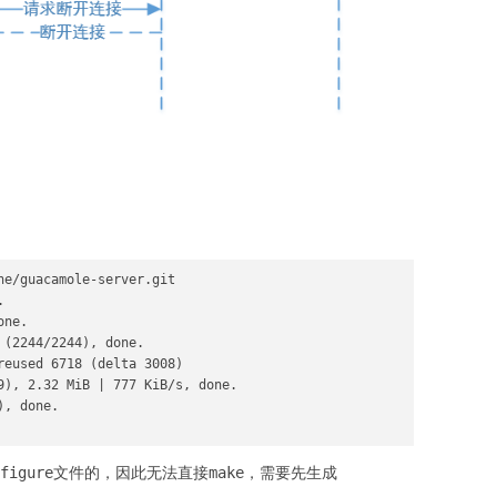
e/guacamole-server.git



ne.

(2244/2244), done.

eused 6718 (delta 3008)

9), 2.32 MiB | 777 KiB/s, done.

, done.

figure文件的，因此无法直接make，需要先生成