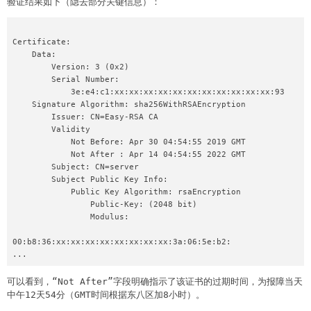
验证结果如下（隐去部分关键信息）：
Certificate:

    Data:

        Version: 3 (0x2)

        Serial Number:

            3e:e4:c1:xx:xx:xx:xx:xx:xx:xx:xx:xx:xx:xx:93

    Signature Algorithm: sha256WithRSAEncryption

        Issuer: CN=Easy-RSA CA

        Validity

            Not Before: Apr 30 04:54:55 2019 GMT

            Not After : Apr 14 04:54:55 2022 GMT

        Subject: CN=server

        Subject Public Key Info:

            Public Key Algorithm: rsaEncryption

                Public-Key: (2048 bit)

                Modulus:

00:b8:36:xx:xx:xx:xx:xx:xx:xx:xx:3a:06:5e:b2:

...
可以看到，“Not After”字段明确指示了该证书的过期时间，为报障当天
中午12天54分（GMT时间根据东八区加8小时）。