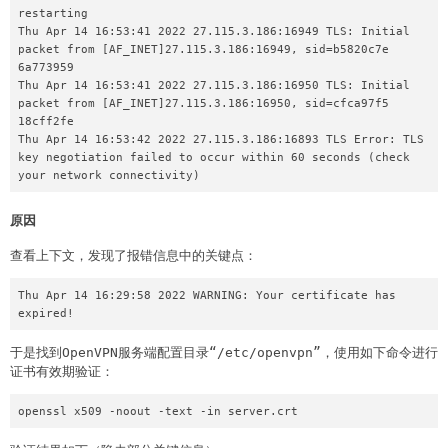
restarting

Thu Apr 14 16:53:41 2022 27.115.3.186:16949 TLS: Initial 
packet from [AF_INET]27.115.3.186:16949, sid=b5820c7e 
6a773959

Thu Apr 14 16:53:41 2022 27.115.3.186:16950 TLS: Initial 
packet from [AF_INET]27.115.3.186:16950, sid=cfca97f5 
18cff2fe

Thu Apr 14 16:53:42 2022 27.115.3.186:16893 TLS Error: TLS 
key negotiation failed to occur within 60 seconds (check 
原因
查看上下文，发现了报错信息中的关键点：
Thu Apr 14 16:29:58 2022 WARNING: Your certificate has 
expired!
于是找到OpenVPN服务端配置目录“/etc/openvpn”，使用如下命令进行
证书有效期验证：
openssl x509 -noout -text -in server.crt