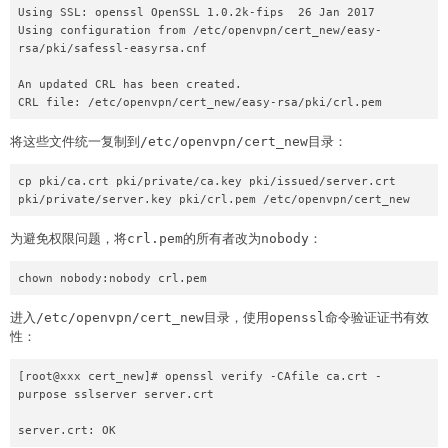
Using SSL: openssl OpenSSL 1.0.2k-fips  26 Jan 2017

Using configuration from /etc/openvpn/cert_new/easy-
rsa/pki/safessl-easyrsa.cnf

An updated CRL has been created.

CRL file: /etc/openvpn/cert_new/easy-rsa/pki/crl.pem
将这些文件统一复制到/etc/openvpn/cert_new目录：
cp pki/ca.crt pki/private/ca.key pki/issued/server.crt 
pki/private/server.key pki/crl.pem /etc/openvpn/cert_new
为避免权限问题，将crl.pem的所有者改为nobody：
chown nobody:nobody crl.pem 
进入/etc/openvpn/cert_new目录，使用openssl命令验证证书有效
性：
[root@xxx cert_new]# openssl verify -CAfile ca.crt -
purpose sslserver server.crt

server.crt: OK