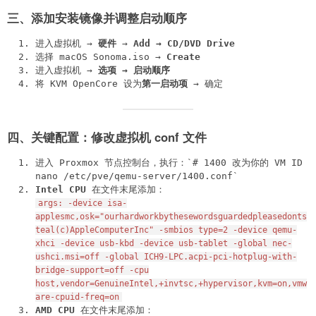
三、添加安装镜像并调整启动顺序
进入虚拟机 →
硬件
→
Add → CD/DVD Drive
选择 macOS Sonoma.iso →
Create
进入虚拟机 →
选项 → 启动顺序
将 KVM OpenCore 设为
第一启动项
→ 确定
四、关键配置：修改虚拟机 conf 文件
进入 Proxmox 节点控制台，执行：`# 1400 改为你的 VM ID
nano /etc/pve/qemu-server/1400.conf`
Intel CPU
在文件末尾添加：
args: -device isa-
applesmc,osk="ourhardworkbythesewordsguardedpleasedonts
teal(c)AppleComputerInc" -smbios type=2 -device qemu-
xhci -device usb-kbd -device usb-tablet -global nec-
ushci.msi=off -global ICH9-LPC.acpi-pci-hotplug-with-
bridge-support=off -cpu
host,vendor=GenuineIntel,+invtsc,+hypervisor,kvm=on,vmw
are-cpuid-freq=on
AMD CPU
在文件末尾添加：