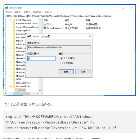
也可以采用如下的cmd命令：
reg add "HKLM\SOFTWARE\Microsoft\Windows 
NT\CurrentVersion\PasswordLess\Device" /v 
DevicePasswordLessBuildVersion /t REG_DWORD /d 0 /f