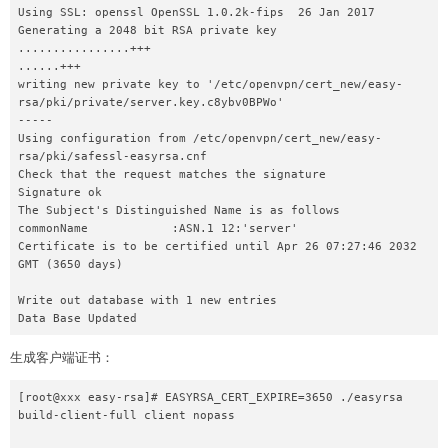
Using SSL: openssl OpenSSL 1.0.2k-fips  26 Jan 2017

Generating a 2048 bit RSA private key

................+++

......+++

writing new private key to '/etc/openvpn/cert_new/easy-
rsa/pki/private/server.key.c8ybv0BPWo'

-----

Using configuration from /etc/openvpn/cert_new/easy-
rsa/pki/safessl-easyrsa.cnf

Check that the request matches the signature

Signature ok

The Subject's Distinguished Name is as follows

commonName            :ASN.1 12:'server'

Certificate is to be certified until Apr 26 07:27:46 2032 
GMT (3650 days)

Write out database with 1 new entries

Data Base Updated
生成客户端证书：
[root@xxx easy-rsa]# EASYRSA_CERT_EXPIRE=3650 ./easyrsa 
build-client-full client nopass
