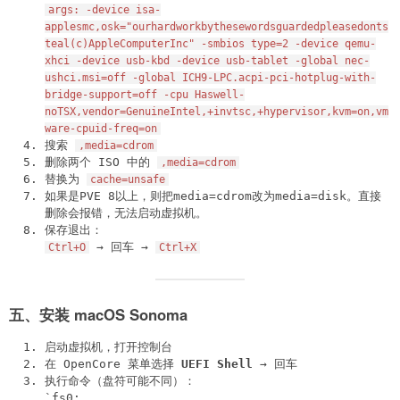
args: -device isa-
applesmc,osk="ourhardworkbythesewordsguardedpleasedonts
teal(c)AppleComputerInc" -smbios type=2 -device qemu-
xhci -device usb-kbd -device usb-tablet -global nec-
ushci.msi=off -global ICH9-LPC.acpi-pci-hotplug-with-
bridge-support=off -cpu Haswell-
noTSX,vendor=GenuineIntel,+invtsc,+hypervisor,kvm=on,vm
ware-cpuid-freq=on
搜索
,media=cdrom
删除两个 ISO 中的
,media=cdrom
替换为
cache=unsafe
如果是PVE 8以上，则把media=cdrom改为media=disk。直接
删除会报错，无法启动虚拟机。
保存退出：
→ 回车 →
Ctrl+O
Ctrl+X
五、安装 macOS Sonoma
启动虚拟机，打开控制台
在 OpenCore 菜单选择
UEFI Shell
→ 回车
执行命令（盘符可能不同）：
`fs0: