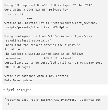
Using SSL: openssl OpenSSL 1.0.2k-fips  26 Jan 2017

Generating a 2048 bit RSA private key

.........+++

.............+++

writing new private key to '/etc/openvpn/cert_new/easy-
rsa/pki/private/client.key.nsEQpRpArw'

-----

Using configuration from /etc/openvpn/cert_new/easy-
rsa/pki/safessl-easyrsa.cnf

Check that the request matches the signature

Signature ok

The Subject's Distinguished Name is as follows

commonName            :ASN.1 12:'client'

Certificate is to be certified until Apr 26 07:30:30 2032 
GMT (3650 days)

Write out database with 1 new entries

Data Base Updated
生成crl.pem文件：
[root@xxx easy-rsa]# EASYRSA_CRL_DAYS=3650 ./easyrsa gen-
crl
