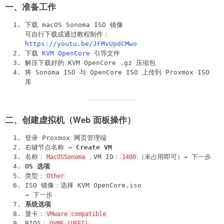
一、准备工作
下载 macOS Sonoma ISO 镜像
可自行下载或通过教程制作：
https://youtu.be/JFMvUpdCMwo
下载
KVM OpenCore
引导文件
解压下载好的 KVM OpenCore .gz 压缩包
将 Sonoma ISO 与 OpenCore ISO 上传到 Proxmox ISO
库
二、创建虚拟机（Web 面板操作）
登录 Proxmox 网页管理端
右键节点名称 →
Create VM
名称：
，VM ID：
（未占用即可）→ 下一步
MacOSSonoma
1400
OS 选项
类型：
Other
ISO 镜像：选择 KVM OpenCore.iso
→ 下一步
系统选项
显卡：
VMware compatible
BIOS：
OVMF (UEFI)