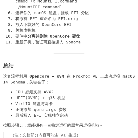
chmod +x MountEFI.command
./MountEFI.command`
选择你的 macOS 磁盘，挂载 EFI 分区
将原有 EFI 重命名为 EFI.orig
放入下载好的 OpenCore EFI
关机虚拟机
硬件中
分离并删除 OpenCore 硬盘
重新开机，验证可直接进入 Sonoma
总结
这套流程利用
OpenCore + KVM
在 Proxmox VE 上成功虚拟 macOS
14 Sonoma，关键在于：
CPU 必须支持 AVX2
UEFI(OVMF) + q35 机型
VirtIO 磁盘与网卡
正确添加 qemu args 参数
最后写入 EFI 实现独立启动
按照步骤走，就能拥有一台稳定运行的黑苹果虚拟机啦～
（注：文档部分内容可能由 AI 生成）