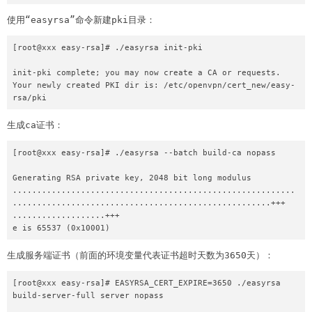
使用“easyrsa”命令新建pki目录：
[root@xxx easy-rsa]# ./easyrsa init-pki

init-pki complete; you may now create a CA or requests.

Your newly created PKI dir is: /etc/openvpn/cert_new/easy-
rsa/pki
生成ca证书：
[root@xxx easy-rsa]# ./easyrsa --batch build-ca nopass

Generating RSA private key, 2048 bit long modulus

..........................................................
.....................................................+++

...................+++

e is 65537 (0x10001)
生成服务端证书（前面的环境变量代表证书超时天数为3650天）：
[root@xxx easy-rsa]# EASYRSA_CERT_EXPIRE=3650 ./easyrsa 
build-server-full server nopass
