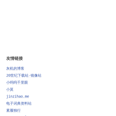
友情链接
灰机的博客
20世纪下载站-镜像站
小呜呜千里眼
小莫
jinzihao.me
电子词典资料站
素履独行