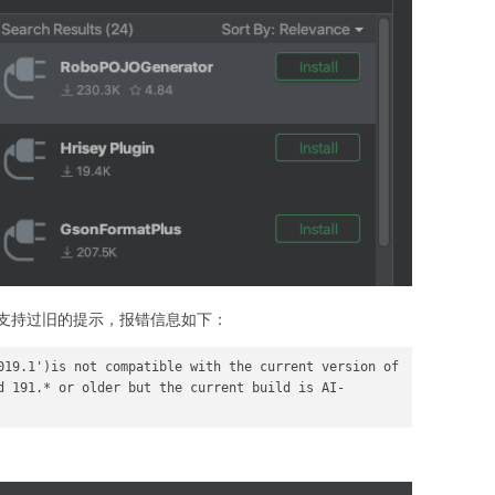
支持过旧的提示，报错信息如下：
019.1')is not compatible with the current version of 
d 191.* or older but the current build is AI-