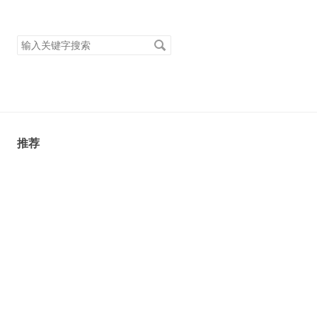
搜
索
关
键
字
推荐