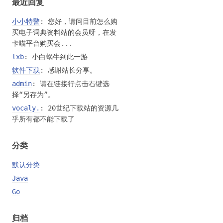
最近回复
小小特警
: 您好，请问目前怎么购
买电子词典资料站的会员呀，在发
卡喵平台购买会...
lxb
: 小白蜗牛到此一游
软件下载
: 感谢站长分享。
admin
: 请在链接行点击右键选
择“另存为”。
vocaly.
: 20世纪下载站的资源几
乎所有都不能下载了
分类
默认分类
Java
Go
归档