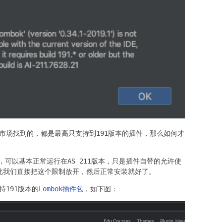
插件市场找到的，都是最高只支持到191版本的插件，那么如何才
可以基本正常运行在AS 211版本，只是插件自带的允许使
因此我们直接把这个限制放开，然后正常安装就好了。
持191版本的
Lombok插件包
，如下图：